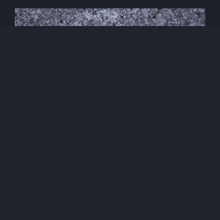
Be Productive While
Working on the Road
Lorem ipsum dolor sit amet, consectetur
adipiscing elit. Qui autem de summo bono