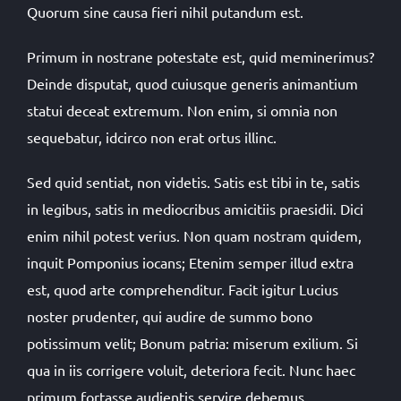
Quorum sine causa fieri nihil putandum est.
Primum in nostrane potestate est, quid meminerimus?
Deinde disputat, quod cuiusque generis animantium
statui deceat extremum. Non enim, si omnia non
sequebatur, idcirco non erat ortus illinc.
Sed quid sentiat, non videtis. Satis est tibi in te, satis
in legibus, satis in mediocribus amicitiis praesidii. Dici
enim nihil potest verius. Non quam nostram quidem,
inquit Pomponius iocans; Etenim semper illud extra
est, quod arte comprehenditur. Facit igitur Lucius
noster prudenter, qui audire de summo bono
potissimum velit; Bonum patria: miserum exilium. Si
qua in iis corrigere voluit, deteriora fecit. Nunc haec
primum fortasse audientis servire debemus.