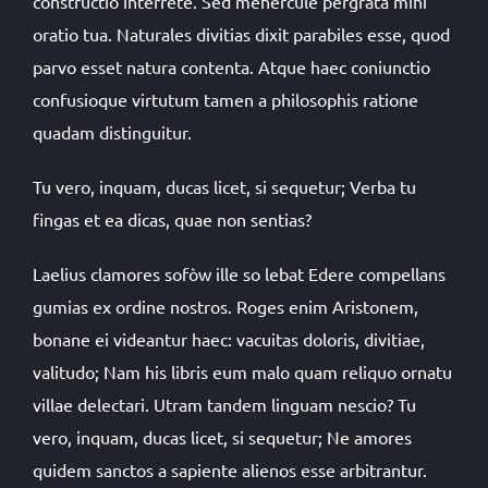
constructio interrete. Sed mehercule pergrata mihi
oratio tua. Naturales divitias dixit parabiles esse, quod
parvo esset natura contenta. Atque haec coniunctio
confusioque virtutum tamen a philosophis ratione
quadam distinguitur.
Tu vero, inquam, ducas licet, si sequetur; Verba tu
fingas et ea dicas, quae non sentias?
Laelius clamores sofòw ille so lebat Edere compellans
gumias ex ordine nostros. Roges enim Aristonem,
bonane ei videantur haec: vacuitas doloris, divitiae,
valitudo; Nam his libris eum malo quam reliquo ornatu
villae delectari. Utram tandem linguam nescio? Tu
vero, inquam, ducas licet, si sequetur; Ne amores
quidem sanctos a sapiente alienos esse arbitrantur.